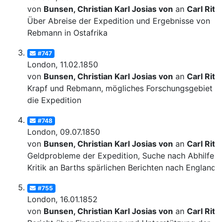
von
Bunsen, Christian Karl Josias von
an
Carl Ritt
Über Abreise der Expedition und Ergebnisse von
Rebmann in Ostafrika
#747
London, 11.02.1850
von
Bunsen, Christian Karl Josias von
an
Carl Ritt
Krapf und Rebmann, mögliches Forschungsgebiet fü
die Expedition
#748
London, 09.07.1850
von
Bunsen, Christian Karl Josias von
an
Carl Ritt
Geldprobleme der Expedition, Suche nach Abhilfe;
Kritik an Barths spärlichen Berichten nach England
#755
London, 16.01.1852
von
Bunsen, Christian Karl Josias von
an
Carl Ritt