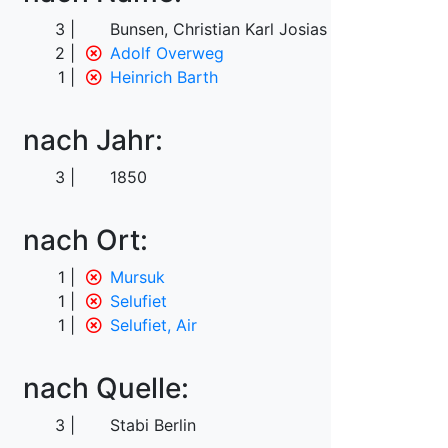
3
Bunsen, Christian Karl Josias von
2
Adolf Overweg
1
Heinrich Barth
nach Jahr:
3
1850
nach Ort:
1
Mursuk
1
Selufiet
1
Selufiet, Air
nach Quelle:
3
Stabi Berlin