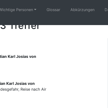
Wichtige Personen
Glossar
Abkürzungen
D
3 Treffer
ian Karl Josias von
ian Karl Josias von
esgefahr, Reise nach Air