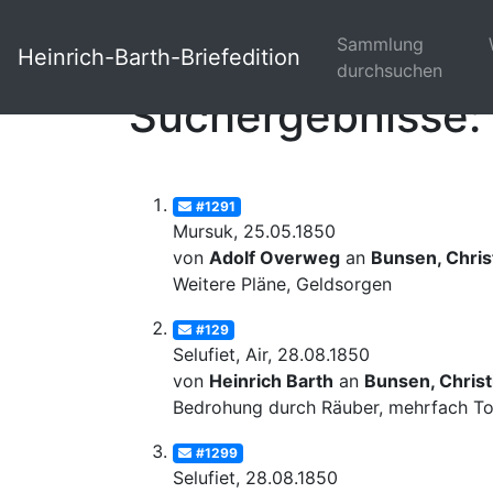
Sammlung
Heinrich-Barth-Briefedition
durchsuchen
Suchergebnisse: 
#1291
Mursuk, 25.05.1850
von
Adolf Overweg
an
Bunsen, Christ
Weitere Pläne, Geldsorgen
#129
Selufiet, Air, 28.08.1850
von
Heinrich Barth
an
Bunsen, Christ
Bedrohung durch Räuber, mehrfach Tod
#1299
Selufiet, 28.08.1850