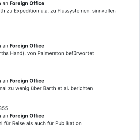
n
an
Foreign Office
th zu Expedition u.a. zu Flussystemen, sinnvollen
n
an
Foreign Office
rths Hand), von Palmerston befürwortet
n
an
Foreign Office
l zu wenig über Barth et al. berichten
1855
n
an
Foreign Office
 für Reise als auch für Publikation