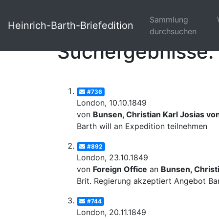
Sammlung
Heinrich-Barth-Briefedition
durchsuchen
Suchergebnisse: 
#736
London, 10.10.1849
von
Bunsen, Christian Karl Josias vo
Barth will an Expedition teilnehmen
#892
London, 23.10.1849
von
Foreign Office
an
Bunsen, Christi
Brit. Regierung akzeptiert Angebot Ba
#744
London, 20.11.1849