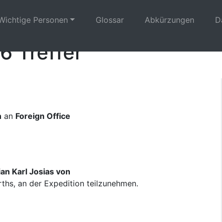
Wichtige Personen
Glossar
Abkürzungen
D
6 Treffer
n
an
Foreign Office
an Karl Josias von
rths, an der Expedition teilzunehmen.