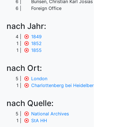
6
Bunsen, Christian Karl Josias von
6
Foreign Office
nach Jahr:
4
1849
1
1852
1
1855
nach Ort:
5
London
1
Charlottenberg bei Heidelberg
nach Quelle:
5
National Archives
1
StA HH