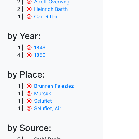
2
Adolf Overweg
2
Heinrich Barth
1
Carl Ritter
by Year:
1
1849
4
1850
by Place:
1
Brunnen Falezlez
1
Mursuk
1
Selufiet
1
Selufiet, Air
by Source: