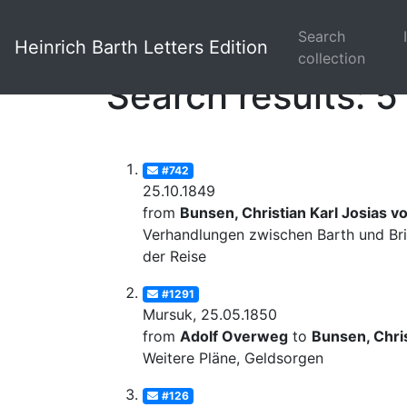
Search
Heinrich Barth Letters Edition
collection
Search results: 5
#742
25.10.1849
from
Bunsen, Christian Karl Josias v
Verhandlungen zwischen Barth und Bri
der Reise
#1291
Mursuk, 25.05.1850
from
Adolf Overweg
to
Bunsen, Chris
Weitere Pläne, Geldsorgen
#126