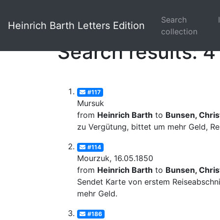
Search
Heinrich Barth Letters Edition
collection
Search results: 4
#117
Mursuk
from
Heinrich Barth
to
Bunsen, Christ
zu Vergütung, bittet um mehr Geld, Re
#114
Mourzuk, 16.05.1850
from
Heinrich Barth
to
Bunsen, Christ
Sendet Karte von erstem Reiseabschn
mehr Geld.
#186