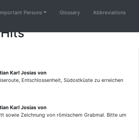
Important Persons
Glossary
Abbreviations
 Hits
ian Karl Josias von
iseroute, Entschlossenheit, Südostküste zu erreichen
ian Karl Josias von
itt sowie Zeichnung von römischem Grabmal. Bitte um