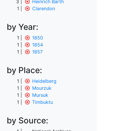
3
Heinrich Barth
1
Clarendon
by Year:
1
1850
1
1854
1
1857
by Place:
1
Heidelberg
1
Mourzuk
1
Mursuk
1
Timbuktu
by Source: