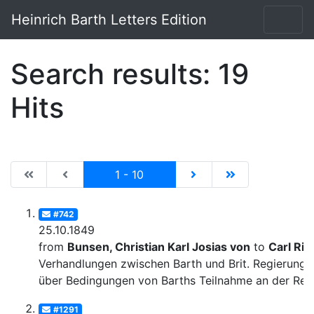
Heinrich Barth Letters Edition
Search results: 19
Hits
|de:Erste Seite|en:First results page|
|de:Vorhergehende Seite|en:Previous results p
Current
|de:Nächste Seite|en:N
|de:Letzte Seit
1 - 10
#742
25.10.1849
from
Bunsen, Christian Karl Josias von
to
Carl Rit
Verhandlungen zwischen Barth und Brit. Regierung
über Bedingungen von Barths Teilnahme an der Rei
#1291