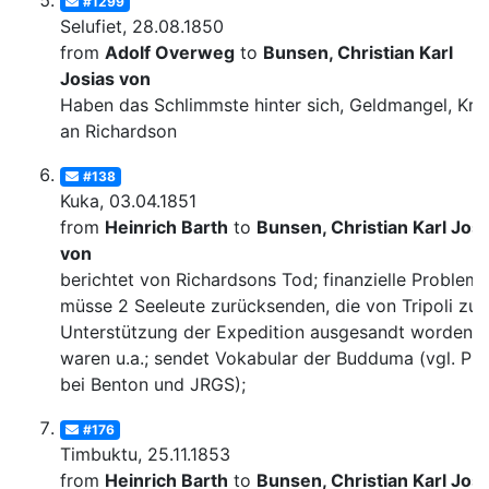
#1299
Selufiet, 28.08.1850
from
Adolf Overweg
to
Bunsen, Christian Karl
Josias von
Haben das Schlimmste hinter sich, Geldmangel, Krit
an Richardson
#138
Kuka, 03.04.1851
from
Heinrich Barth
to
Bunsen, Christian Karl Josi
von
berichtet von Richardsons Tod; finanzielle Probleme
müsse 2 Seeleute zurücksenden, die von Tripoli zur
Unterstützung der Expedition ausgesandt worden
waren u.a.; sendet Vokabular der Budduma (vgl. Pub
bei Benton und JRGS);
#176
Timbuktu, 25.11.1853
from
Heinrich Barth
to
Bunsen, Christian Karl Josi