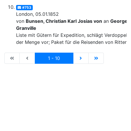
#753
London, 05.01.1852
von
Bunsen, Christian Karl Josias von
an
George
Granville
Liste mit Gütern für Expedition, schlägt Verdoppelu
der Menge vor; Paket für die Reisenden von Ritter
|de:Erste Seite|en:First results page|
|de:Vorhergehende Seite|en:Previous results p
Current
|de:Nächste Seite|en:N
|de:Letzte Seit
1 - 10