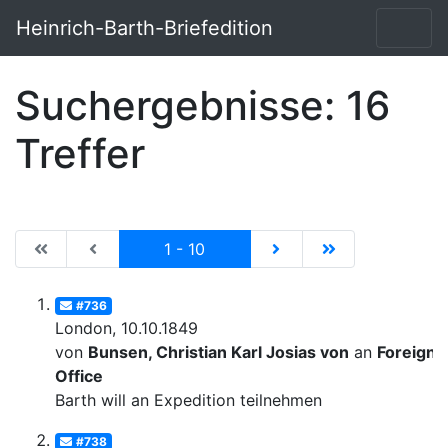
Heinrich-Barth-Briefedition
Suchergebnisse: 16
Treffer
|de:Erste Seite|en:First results page|
|de:Vorhergehende Seite|en:Previous results p
Current
|de:Nächste Seite|en:N
|de:Letzte Seit
1 - 10
#736
London, 10.10.1849
von
Bunsen, Christian Karl Josias von
an
Foreign
Office
Barth will an Expedition teilnehmen
#738