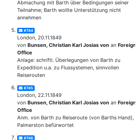
Abmachung mit Barth über Bedingungen seiner
Teilnahme; Barth wollte Unterstützung nicht
annehmen
#744
London, 20.11.1849
von
Bunsen, Christian Karl Josias von
an
Foreign
Office
Anlage: schriftl. Überlegungen von Barth zu
Expedition u.a. zu Flussystemen, sinnvollen
Reiserouten
#745
London, 22.11.1849
von
Bunsen, Christian Karl Josias von
an
Foreign
Office
Anm. von Barth zu Reiseroute (von Barths Hand), v
Palmerston befürwortet
#746