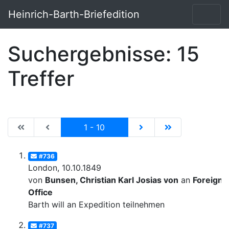
Heinrich-Barth-Briefedition
Suchergebnisse: 15
Treffer
|de:Erste Seite|en:First results page|
|de:Vorhergehende Seite|en:Previous results p
Current
|de:Nächste Seite|en:N
|de:Letzte Seit
1 - 10
#736
London, 10.10.1849
von
Bunsen, Christian Karl Josias von
an
Foreign
Office
Barth will an Expedition teilnehmen
#737