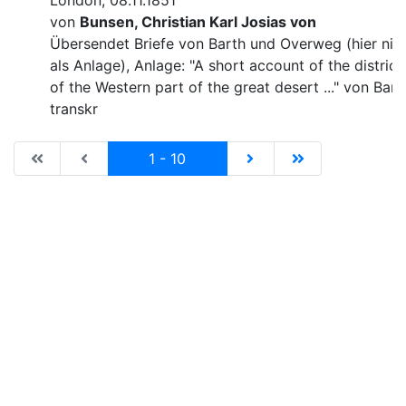
London, 08.11.1851
von
Bunsen, Christian Karl Josias von
Übersendet Briefe von Barth und Overweg (hier nic
als Anlage), Anlage: "A short account of the district
of the Western part of the great desert ..." von Bart
transkr
|de:Erste Seite|en:First results page|
|de:Vorhergehende Seite|en:Previous results p
Current
|de:Nächste Seite|en:N
|de:Letzte Seit
1 - 10