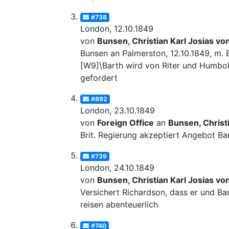
#738
London, 12.10.1849
von
Bunsen, Christian Karl Josias vo
Bunsen an Palmerston, 12.10.1849, m. 
[W9]\Barth wird von Riter und Humbol
gefordert
#892
London, 23.10.1849
von
Foreign Office
an
Bunsen, Christi
Brit. Regierung akzeptiert Angebot Ba
#739
London, 24.10.1849
von
Bunsen, Christian Karl Josias vo
Versichert Richardson, dass er und Ba
reisen abenteuerlich
#740