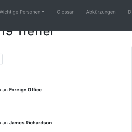
Wichtige Personen
Glossar
Abkürzungen
D
19 Treffer
ous results page|
ste Seite|en:Next results page|
de:Letzte Seite|en:Last results page|
n
an
Foreign Office
n
an
James Richardson