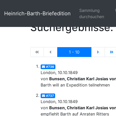
Sammlung
Heinrich-Barth-Briefedition
durchsuchen
Suchergebnisse: 
|de:Erste Seite|en:First results page|
|de:Vorhergehende Seite|en:Previ
Current
|de:Näch
|
1 - 10
#736
London, 10.10.1849
von
Bunsen, Christian Karl Josias vo
Barth will an Expedition teilnehmen
#737
London, 10.10.1849
von
Bunsen, Christian Karl Josias vo
empfiehlt Barth auf Anraten Ritters