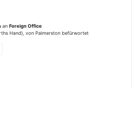
n
an
Foreign Office
rths Hand), von Palmerston befürwortet
ous results page|
ste Seite|en:Next results page|
de:Letzte Seite|en:Last results page|