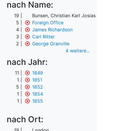
nach Name:
19
Bunsen, Christian Karl Josias von
5
Foreign Office
4
James Richardson
3
Carl Ritter
2
George Granville
4 weitere
...
nach Jahr:
11
1849
1
1851
5
1852
1
1854
1
1855
nach Ort:
19
London