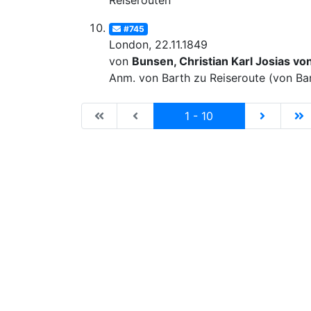
Reiserouten
#745
London, 22.11.1849
von
Bunsen, Christian Karl Josias vo
Anm. von Barth zu Reiseroute (von Ba
|de:Erste Seite|en:First results page|
|de:Vorhergehende Seite|en:Previ
Current
|de:Näch
|
1 - 10