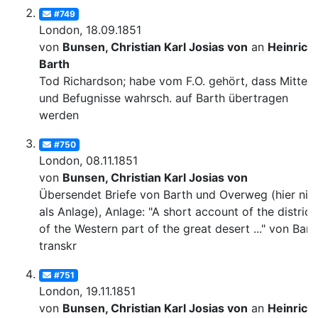
#749
London, 18.09.1851
von
Bunsen, Christian Karl Josias von
an
Heinrich
Barth
Tod Richardson; habe vom F.O. gehört, dass Mittel
und Befugnisse wahrsch. auf Barth übertragen
werden
#750
London, 08.11.1851
von
Bunsen, Christian Karl Josias von
Übersendet Briefe von Barth und Overweg (hier nic
als Anlage), Anlage: "A short account of the district
of the Western part of the great desert ..." von Bart
transkr
#751
London, 19.11.1851
von
Bunsen, Christian Karl Josias von
an
Heinrich