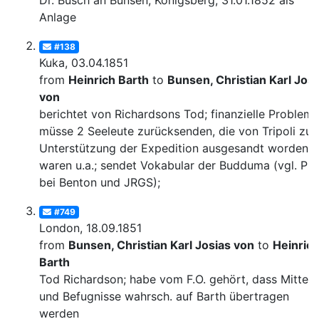
Dr. Busch an Bunsen, Königsberg, 31.01.1852 als
Anlage
#138
Kuka, 03.04.1851
from
Heinrich Barth
to
Bunsen, Christian Karl Josi
von
berichtet von Richardsons Tod; finanzielle Probleme
müsse 2 Seeleute zurücksenden, die von Tripoli zur
Unterstützung der Expedition ausgesandt worden
waren u.a.; sendet Vokabular der Budduma (vgl. Pub
bei Benton und JRGS);
#749
London, 18.09.1851
from
Bunsen, Christian Karl Josias von
to
Heinric
Barth
Tod Richardson; habe vom F.O. gehört, dass Mittel
und Befugnisse wahrsch. auf Barth übertragen
werden