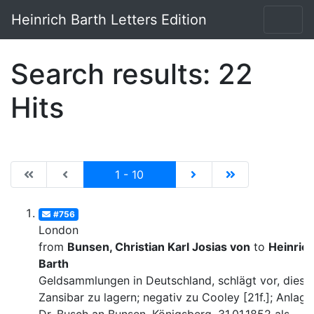
Heinrich Barth Letters Edition
Search results: 22
Hits
|de:Erste Seite|en:First results page|
|de:Vorhergehende Seite|en:Previous results p
Current
|de:Nächste Seite|en:N
|de:Letzte Seit
1 - 10
#756
London
from
Bunsen, Christian Karl Josias von
to
Heinric
Barth
Geldsammlungen in Deutschland, schlägt vor, diese 
Zansibar zu lagern; negativ zu Cooley [21f.]; Anlage: