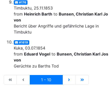
#176
Timbuktu, 25.11.1853
from
Heinrich Barth
to
Bunsen, Christian Karl Josi
von
Bericht über Angriffe und gefährliche Lage in
Timbuktu
#1619
Kuka, 03.07.1854
from
Eduard Vogel
to
Bunsen, Christian Karl Josia
von
Gerüchte zu Barths Tod
|de:Erste Seite|en:First results page|
|de:Vorhergehende Seite|en:Previous results p
Current
|de:Nächste Seite|en:N
|de:Letzte Seit
1 - 10