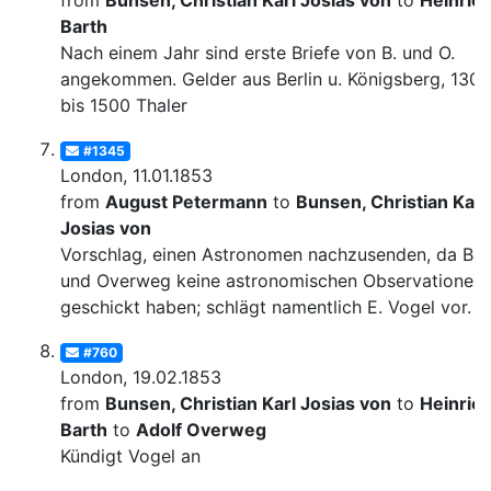
from
Bunsen, Christian Karl Josias von
to
Heinric
Barth
Nach einem Jahr sind erste Briefe von B. und O.
angekommen. Gelder aus Berlin u. Königsberg, 1300
bis 1500 Thaler
#1345
London, 11.01.1853
from
August Petermann
to
Bunsen, Christian Karl
Josias von
Vorschlag, einen Astronomen nachzusenden, da Bar
und Overweg keine astronomischen Observationen
geschickt haben; schlägt namentlich E. Vogel vor.
#760
London, 19.02.1853
from
Bunsen, Christian Karl Josias von
to
Heinric
Barth
to
Adolf Overweg
Kündigt Vogel an