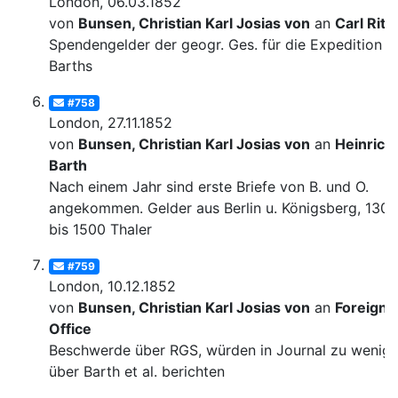
London, 06.03.1852
von
Bunsen, Christian Karl Josias von
an
Carl Ritt
Spendengelder der geogr. Ges. für die Expedition
Barths
#758
London, 27.11.1852
von
Bunsen, Christian Karl Josias von
an
Heinrich
Barth
Nach einem Jahr sind erste Briefe von B. und O.
angekommen. Gelder aus Berlin u. Königsberg, 1300
bis 1500 Thaler
#759
London, 10.12.1852
von
Bunsen, Christian Karl Josias von
an
Foreign
Office
Beschwerde über RGS, würden in Journal zu wenig
über Barth et al. berichten