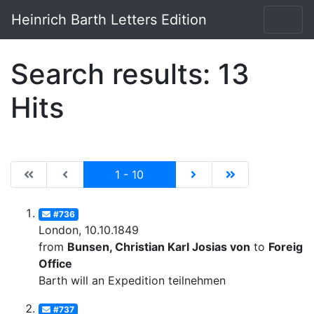
Heinrich Barth Letters Edition
Search results: 13
Hits
|de:Erste Seite|en:First results page|
|de:Vorhergehende Seite|en:Previous results p
Current
|de:Nächste Seite|en:N
|de:Letzte Seit
1 - 10
#736
London, 10.10.1849
from
Bunsen, Christian Karl Josias von
to
Foreign
Office
Barth will an Expedition teilnehmen
#737