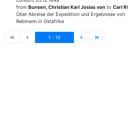
London, 05.12.1849
from
Bunsen, Christian Karl Josias von
to
Carl Rit
Über Abreise der Expedition und Ergebnisse von
Rebmann in Ostafrika
|de:Erste Seite|en:First results page|
|de:Vorhergehende Seite|en:Previous results p
Current
|de:Nächste Seite|en:N
|de:Letzte Seit
1 - 10