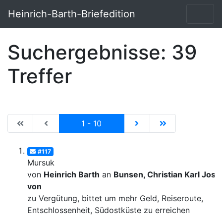
Heinrich-Barth-Briefedition
Suchergebnisse: 39
Treffer
|de:Erste Seite|en:First results page|
|de:Vorhergehende Seite|en:Previous results p
Current
|de:Nächste Seite|en:N
|de:Letzte Seit
1 - 10
#117
Mursuk
von
Heinrich Barth
an
Bunsen, Christian Karl Josi
von
zu Vergütung, bittet um mehr Geld, Reiseroute,
Entschlossenheit, Südostküste zu erreichen