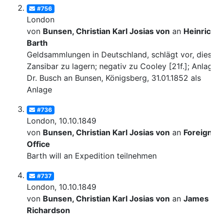
#756
London
von
Bunsen, Christian Karl Josias von
an
Heinrich
Barth
Geldsammlungen in Deutschland, schlägt vor, diese 
Zansibar zu lagern; negativ zu Cooley [21f.]; Anlage:
Dr. Busch an Bunsen, Königsberg, 31.01.1852 als
Anlage
#736
London, 10.10.1849
von
Bunsen, Christian Karl Josias von
an
Foreign
Office
Barth will an Expedition teilnehmen
#737
London, 10.10.1849
von
Bunsen, Christian Karl Josias von
an
James
Richardson