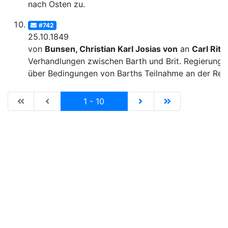
nach Osten zu.
#742
25.10.1849
von
Bunsen, Christian Karl Josias von
an
Carl Ritt
Verhandlungen zwischen Barth und Brit. Regierung
über Bedingungen von Barths Teilnahme an der Rei
|de:Erste Seite|en:First results page|
|de:Vorhergehende Seite|en:Previous results p
Current
|de:Nächste Seite|en:N
|de:Letzte Seit
1 - 10