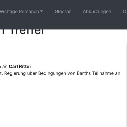
Wichtige Personen
Glossar
Abkürzungen
D
1 Treffer
n
an
Carl Ritter
t. Regierung über Bedingungen von Barths Teilnahme an