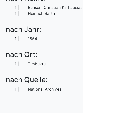
1
Bunsen, Christian Karl Josias von
1
Heinrich Barth
nach Jahr:
1
1854
nach Ort:
1
Timbuktu
nach Quelle:
1
National Archives