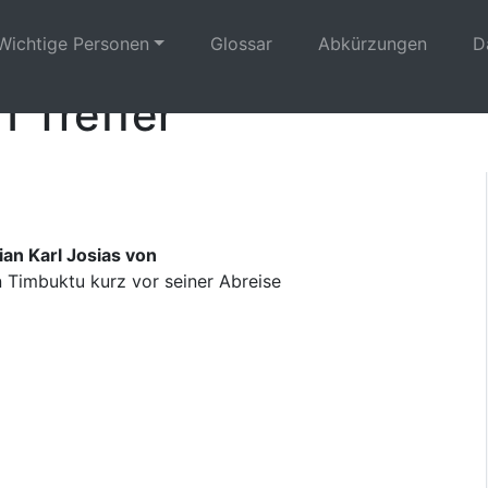
Wichtige Personen
Glossar
Abkürzungen
D
1 Treffer
ian Karl Josias von
 Timbuktu kurz vor seiner Abreise