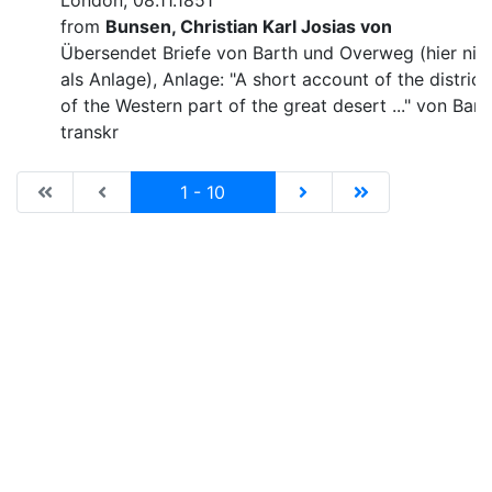
London, 08.11.1851
from
Bunsen, Christian Karl Josias von
Übersendet Briefe von Barth und Overweg (hier nic
als Anlage), Anlage: "A short account of the district
of the Western part of the great desert ..." von Bart
transkr
|de:Erste Seite|en:First results page|
|de:Vorhergehende Seite|en:Previous results p
Current
|de:Nächste Seite|en:N
|de:Letzte Seit
1 - 10