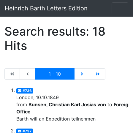
Heinrich Barth Letters Edition
Search results: 18
Hits
|de:Erste Seite|en:First results page|
|de:Vorhergehende Seite|en:Previous results p
Current
|de:Nächste Seite|en:N
|de:Letzte Seit
1 - 10
#736
London, 10.10.1849
from
Bunsen, Christian Karl Josias von
to
Foreign
Office
Barth will an Expedition teilnehmen
#737