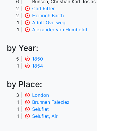
6
Bunsen, Christian Karl Josias von
2
Carl Ritter
2
Heinrich Barth
1
Adolf Overweg
1
Alexander von Humboldt
by Year:
5
1850
1
1854
by Place:
3
London
1
Brunnen Falezlez
1
Selufiet
1
Selufiet, Air