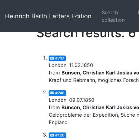
Search
Heinrich Barth Letters Edition
collection
Search results: 6
#747
London, 11.02.1850
from
Bunsen, Christian Karl Josias v
Krapf und Rebmann, mögliches Forschu
#748
London, 09.07.1850
from
Bunsen, Christian Karl Josias v
Geldprobleme der Expedition, Suche na
England
#126