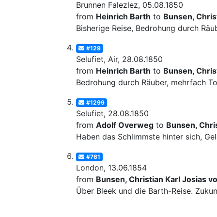
Brunnen Falezlez, 05.08.1850
from
Heinrich Barth
to
Bunsen, Christ
Bisherige Reise, Bedrohung durch Räube
#129
Selufiet, Air, 28.08.1850
from
Heinrich Barth
to
Bunsen, Christ
Bedrohung durch Räuber, mehrfach Tod
#1299
Selufiet, 28.08.1850
from
Adolf Overweg
to
Bunsen, Chris
Haben das Schlimmste hinter sich, Gel
#761
London, 13.06.1854
from
Bunsen, Christian Karl Josias v
Über Bleek und die Barth-Reise. Zuku