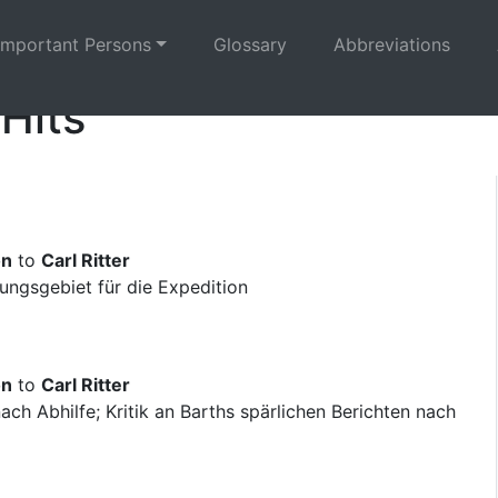
Important Persons
Glossary
Abbreviations
 Hits
on
to
Carl Ritter
ngsgebiet für die Expedition
on
to
Carl Ritter
ch Abhilfe; Kritik an Barths spärlichen Berichten nach