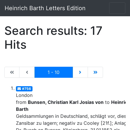
Heinrich Barth Letters Edition
Search results: 17
Hits
|de:Erste Seite|en:First results page|
|de:Vorhergehende Seite|en:Previous results p
Current
|de:Nächste Seite|en:N
|de:Letzte Seit
1 - 10
#756
London
from
Bunsen, Christian Karl Josias von
to
Heinric
Barth
Geldsammlungen in Deutschland, schlägt vor, diese 
Zansibar zu lagern; negativ zu Cooley [21f.]; Anlage: