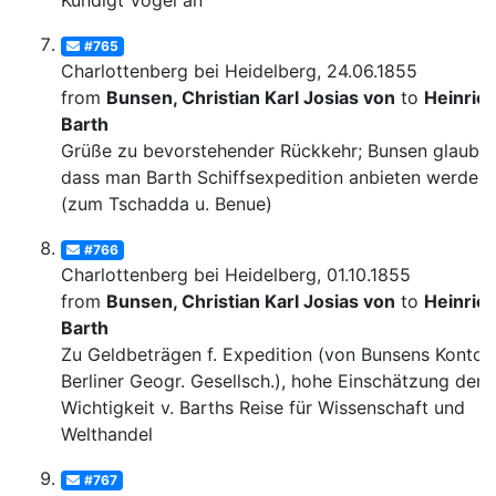
Kündigt Vogel an
#765
Charlottenberg bei Heidelberg, 24.06.1855
from
Bunsen, Christian Karl Josias von
to
Heinric
Barth
Grüße zu bevorstehender Rückkehr; Bunsen glaubt,
dass man Barth Schiffsexpedition anbieten werde
(zum Tschadda u. Benue)
#766
Charlottenberg bei Heidelberg, 01.10.1855
from
Bunsen, Christian Karl Josias von
to
Heinric
Barth
Zu Geldbeträgen f. Expedition (von Bunsens Konto, 
Berliner Geogr. Gesellsch.), hohe Einschätzung der
Wichtigkeit v. Barths Reise für Wissenschaft und
Welthandel
#767