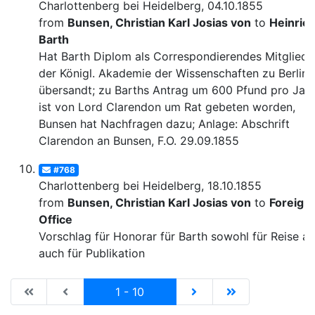
Charlottenberg bei Heidelberg, 04.10.1855
from
Bunsen, Christian Karl Josias von
to
Heinric
Barth
Hat Barth Diplom als Correspondierendes Mitglied
der Königl. Akademie der Wissenschaften zu Berlin
übersandt; zu Barths Antrag um 600 Pfund pro Jahr
ist von Lord Clarendon um Rat gebeten worden,
Bunsen hat Nachfragen dazu; Anlage: Abschrift
Clarendon an Bunsen, F.O. 29.09.1855
#768
Charlottenberg bei Heidelberg, 18.10.1855
from
Bunsen, Christian Karl Josias von
to
Foreign
Office
Vorschlag für Honorar für Barth sowohl für Reise al
auch für Publikation
|de:Erste Seite|en:First results page|
|de:Vorhergehende Seite|en:Previous results p
Current
|de:Nächste Seite|en:N
|de:Letzte Seit
1 - 10