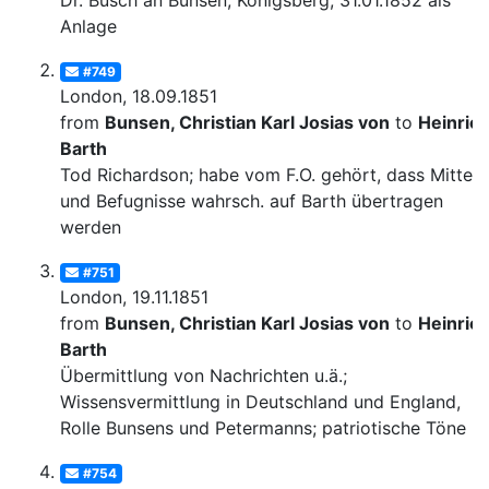
Dr. Busch an Bunsen, Königsberg, 31.01.1852 als
Anlage
#749
London, 18.09.1851
from
Bunsen, Christian Karl Josias von
to
Heinric
Barth
Tod Richardson; habe vom F.O. gehört, dass Mittel
und Befugnisse wahrsch. auf Barth übertragen
werden
#751
London, 19.11.1851
from
Bunsen, Christian Karl Josias von
to
Heinric
Barth
Übermittlung von Nachrichten u.ä.;
Wissensvermittlung in Deutschland und England,
Rolle Bunsens und Petermanns; patriotische Töne
#754