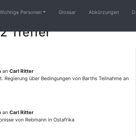
Wichtige Personen
Glossar
Abkürzungen
D
2 Treffer
n
an
Carl Ritter
t. Regierung über Bedingungen von Barths Teilnahme an
n
an
Carl Ritter
bnisse von Rebmann in Ostafrika