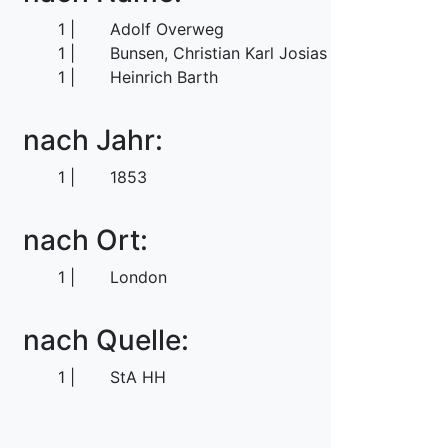
1
Adolf Overweg
1
Bunsen, Christian Karl Josias von
1
Heinrich Barth
nach Jahr:
1
1853
nach Ort:
1
London
nach Quelle:
1
StA HH