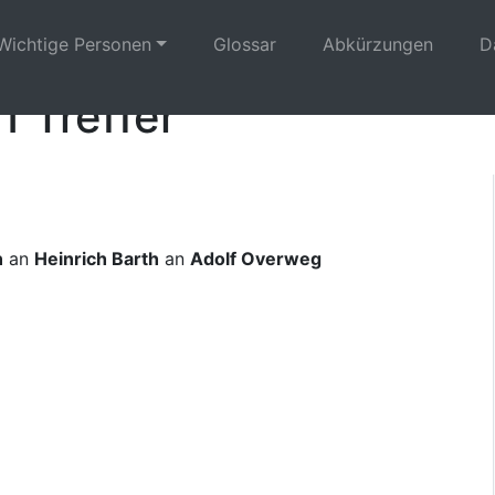
Wichtige Personen
Glossar
Abkürzungen
D
1 Treffer
n
an
Heinrich Barth
an
Adolf Overweg