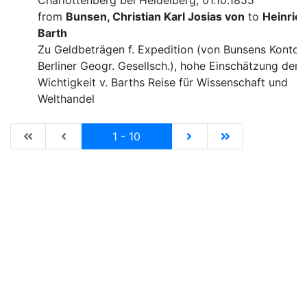
Charlottenberg bei Heidelberg, 01.10.1855
from
Bunsen, Christian Karl Josias von
to
Heinric
Barth
Zu Geldbeträgen f. Expedition (von Bunsens Konto, 
Berliner Geogr. Gesellsch.), hohe Einschätzung der
Wichtigkeit v. Barths Reise für Wissenschaft und
Welthandel
|de:Erste Seite|en:First results page|
|de:Vorhergehende Seite|en:Previous results p
Current
|de:Nächste Seite|en:N
|de:Letzte Seit
1 - 10