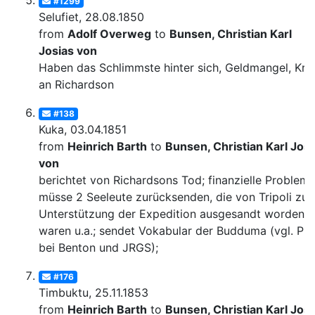
#1299
Selufiet, 28.08.1850
from
Adolf Overweg
to
Bunsen, Christian Karl
Josias von
Haben das Schlimmste hinter sich, Geldmangel, Krit
an Richardson
#138
Kuka, 03.04.1851
from
Heinrich Barth
to
Bunsen, Christian Karl Josi
von
berichtet von Richardsons Tod; finanzielle Probleme
müsse 2 Seeleute zurücksenden, die von Tripoli zur
Unterstützung der Expedition ausgesandt worden
waren u.a.; sendet Vokabular der Budduma (vgl. Pub
bei Benton und JRGS);
#176
Timbuktu, 25.11.1853
from
Heinrich Barth
to
Bunsen, Christian Karl Josi