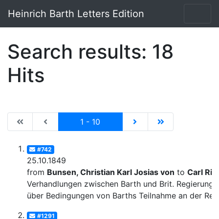
Heinrich Barth Letters Edition
Search results: 18
Hits
|de:Erste Seite|en:First results page|
|de:Vorhergehende Seite|en:Previous results p
Current
|de:Nächste Seite|en:N
|de:Letzte Seit
1 - 10
#742
25.10.1849
from
Bunsen, Christian Karl Josias von
to
Carl Rit
Verhandlungen zwischen Barth und Brit. Regierung
über Bedingungen von Barths Teilnahme an der Rei
#1291