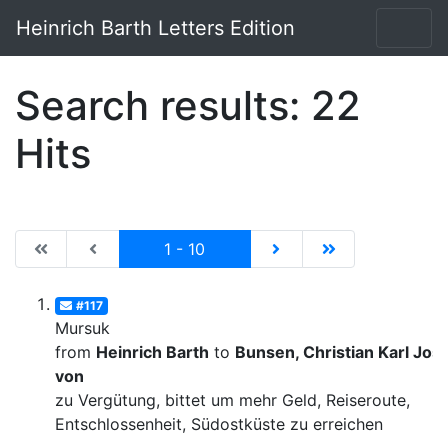
Heinrich Barth Letters Edition
Search results: 22
Hits
|de:Erste Seite|en:First results page|
|de:Vorhergehende Seite|en:Previous results p
Current
|de:Nächste Seite|en:N
|de:Letzte Seit
1 - 10
#117
Mursuk
from
Heinrich Barth
to
Bunsen, Christian Karl Josi
von
zu Vergütung, bittet um mehr Geld, Reiseroute,
Entschlossenheit, Südostküste zu erreichen