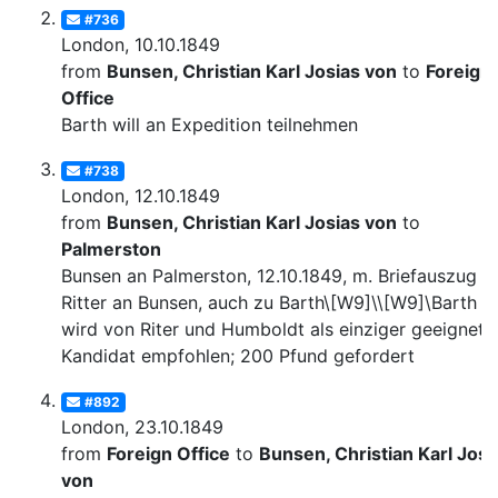
#736
London, 10.10.1849
from
Bunsen, Christian Karl Josias von
to
Foreign
Office
Barth will an Expedition teilnehmen
#738
London, 12.10.1849
from
Bunsen, Christian Karl Josias von
to
Palmerston
Bunsen an Palmerston, 12.10.1849, m. Briefauszug v
Ritter an Bunsen, auch zu Barth\[W9]\\[W9]\Barth
wird von Riter und Humboldt als einziger geeignete
Kandidat empfohlen; 200 Pfund gefordert
#892
London, 23.10.1849
from
Foreign Office
to
Bunsen, Christian Karl Josi
von