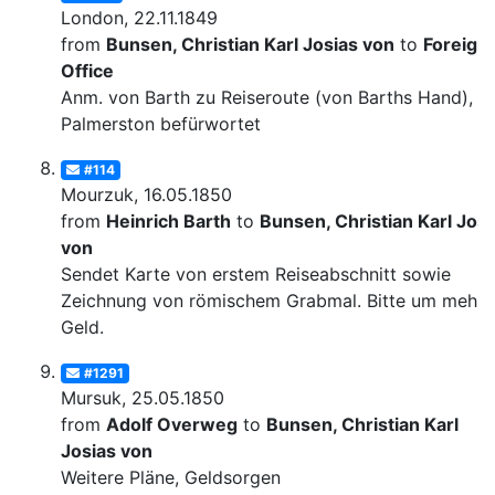
London, 22.11.1849
from
Bunsen, Christian Karl Josias von
to
Foreign
Office
Anm. von Barth zu Reiseroute (von Barths Hand), v
Palmerston befürwortet
#114
Mourzuk, 16.05.1850
from
Heinrich Barth
to
Bunsen, Christian Karl Josi
von
Sendet Karte von erstem Reiseabschnitt sowie
Zeichnung von römischem Grabmal. Bitte um mehr
Geld.
#1291
Mursuk, 25.05.1850
from
Adolf Overweg
to
Bunsen, Christian Karl
Josias von
Weitere Pläne, Geldsorgen