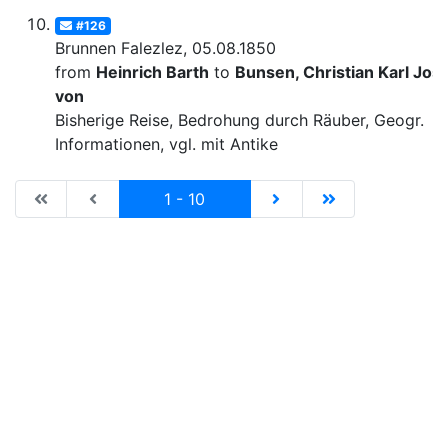
#126
Brunnen Falezlez, 05.08.1850
from
Heinrich Barth
to
Bunsen, Christian Karl Josi
von
Bisherige Reise, Bedrohung durch Räuber, Geogr.
Informationen, vgl. mit Antike
|de:Erste Seite|en:First results page|
|de:Vorhergehende Seite|en:Previous results p
Current
|de:Nächste Seite|en:N
|de:Letzte Seit
1 - 10