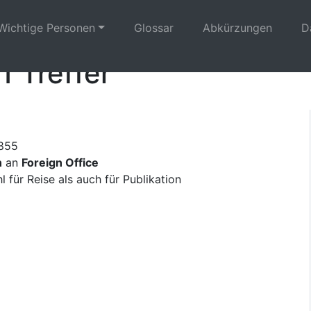
Wichtige Personen
Glossar
Abkürzungen
D
1 Treffer
1855
n
an
Foreign Office
 für Reise als auch für Publikation