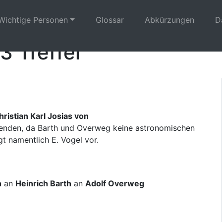
Wichtige Personen
Glossar
Abkürzungen
D
3 Treffer
ristian Karl Josias von
enden, da Barth und Overweg keine astronomischen
t namentlich E. Vogel vor.
n
an
Heinrich Barth
an
Adolf Overweg