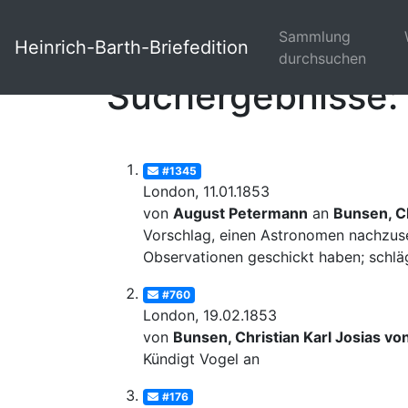
Sammlung
Heinrich-Barth-Briefedition
durchsuchen
Suchergebnisse: 
#1345
London, 11.01.1853
von
August Petermann
an
Bunsen, Ch
Vorschlag, einen Astronomen nachzus
Observationen geschickt haben; schläg
#760
London, 19.02.1853
von
Bunsen, Christian Karl Josias vo
Kündigt Vogel an
#176