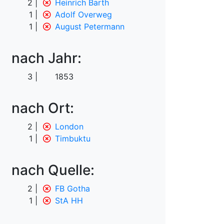
2
Heinrich Barth
1
Adolf Overweg
1
August Petermann
nach Jahr:
3
1853
nach Ort:
2
London
1
Timbuktu
nach Quelle:
2
FB Gotha
1
StA HH