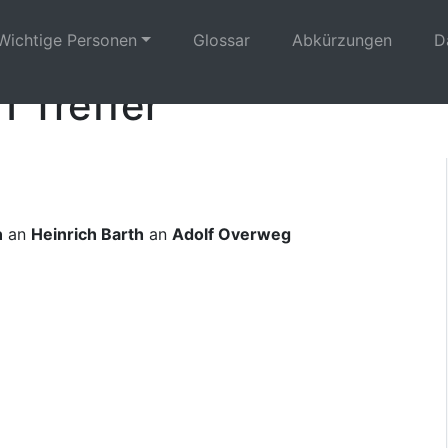
Wichtige Personen
Glossar
Abkürzungen
D
1 Treffer
n
an
Heinrich Barth
an
Adolf Overweg