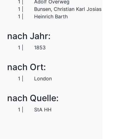
1
Adolf Overweg
1
Bunsen, Christian Karl Josias von
1
Heinrich Barth
nach Jahr:
1
1853
nach Ort:
1
London
nach Quelle:
1
StA HH