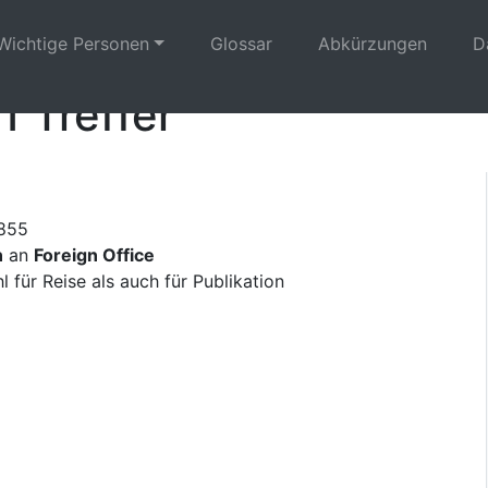
Wichtige Personen
Glossar
Abkürzungen
D
1 Treffer
1855
n
an
Foreign Office
 für Reise als auch für Publikation