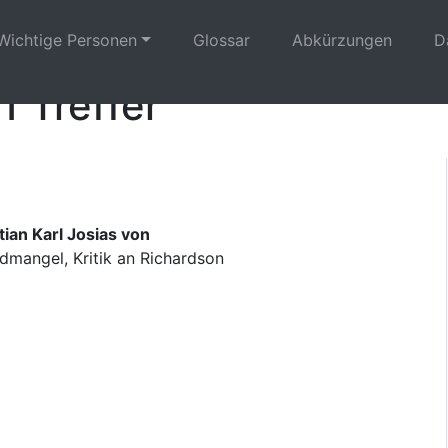
Wichtige Personen
Glossar
Abkürzungen
D
1 Treffer
ian Karl Josias von
dmangel, Kritik an Richardson