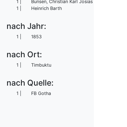
1
Bunsen, Christian Karl Josias von
1
Heinrich Barth
nach Jahr:
1
1853
nach Ort:
1
Timbuktu
nach Quelle:
1
FB Gotha