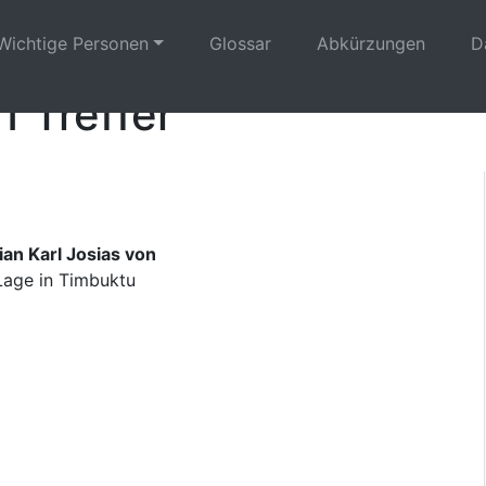
Wichtige Personen
Glossar
Abkürzungen
D
1 Treffer
ian Karl Josias von
 Lage in Timbuktu